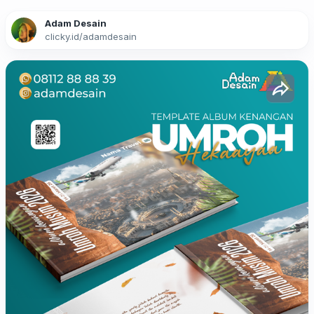
Adam Desain
clicky.id
/
adamdesain