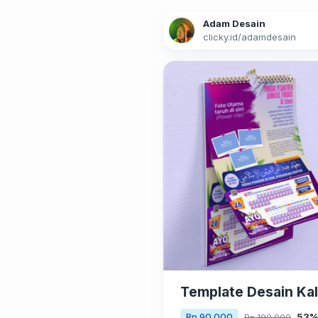
Adam Desain
clicky.id
/
adamdesain
Template Desain Ka
53%
Rp 90.000
Rp 190.000