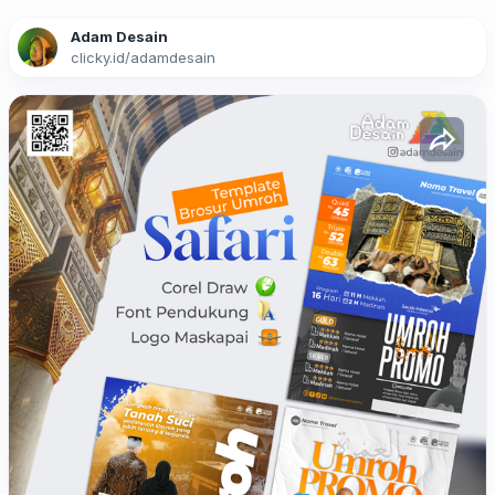
Adam Desain
clicky.id
/
adamdesain