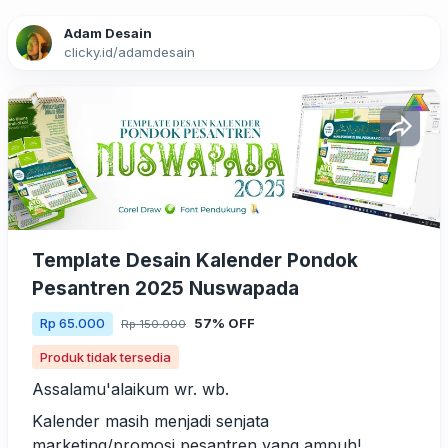
Adam Desain
clicky.id
/
adamdesain
Template Desain Kalender Pondok
Pesantren 2025 Nuswapada
57% OFF
Rp 65.000
Rp 150.000
Produk tidak tersedia
Assalamu'alaikum wr. wb.
Kalender masih menjadi senjata
marketing/promosi pesantren yang ampuh!