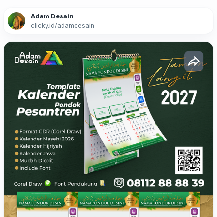
Adam Desain
clicky.id
/
adamdesain