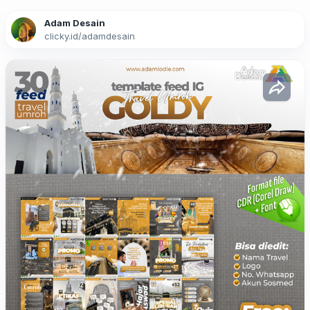
Adam Desain
clicky.id
/
adamdesain