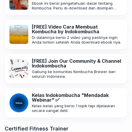
Ebook ini berisi pengetahuan dasar tentang
Kombucha. Perlu di-download dan disimpan
dalam HPmu. Kenapa? Jika suatu saat ada yang
tanya tentang Kombucha, tinggal kirim aja eBook
ini, sehingga mereka bisa dapat informasi yang
[FREE] Video Cara Membuat
benar dan dari sumber yang terpercaya 😊
Kombucha by Indokombucha
Di dalamnya berisi 2 video yang pastinya ingin
Anda tonton setelah Anda download ebook nya.
[FREE] Join Our Community & Channel
Indokombucha
Gabung ke komunitas Kombucha Brewer dari
seluruh Indonesia.
Kelas Indokombucha "Mendadak
Webinar" ✅
Kelas-kelas yang berisi 1 topik tapi dijelaskan
secara sangat detil.
Certified Fitness Trainer